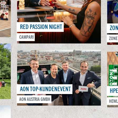
RED PASSION NIGHT
ZON
CAMPARI
ZONE
AON TOP-KUNDENEVENT
HPE
AON AUSTRIA GMBH
HEWL