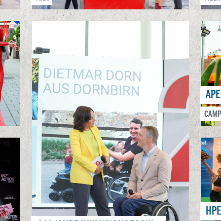
APE
CAMP
HPE