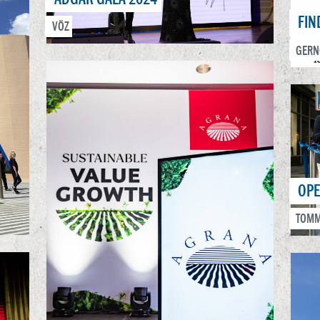
FIN
VÖZ
GERN
OPE
TOMM