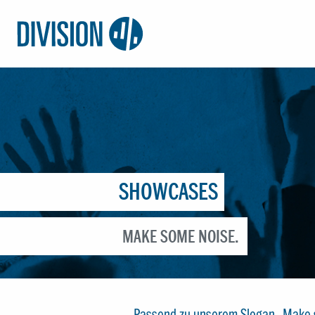
Logo:
Division4
SHOWCASES
MAKE SOME NOISE.
Passend zu unserem Slogan „Make som