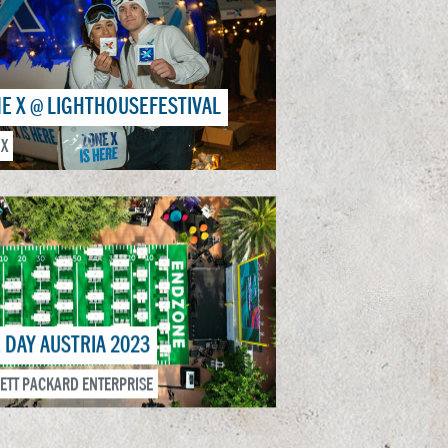
E X @ LIGHTHOUSEFESTIVAL
 X
 DAY AUSTRIA 2023
ETT PACKARD ENTERPRISE