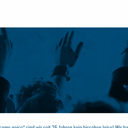
e noise“ sind wir seit 25 Jahren kein bisschen leise! Wir hab