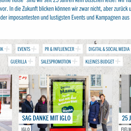
or. In die Zukunft blicken können wir zwar nicht, aber zurück u
s der imposantesten und lustigsten Events und Kampagnen aus 
IK
EVENTS
PR & INFLUENCER
DIGITAL & SOCIAL MEDIA
GUERILLA
SALESPROMOTION
KLEINES BUDGET
SAG DANKE MIT IGLO
25 
IGLO
FIEL