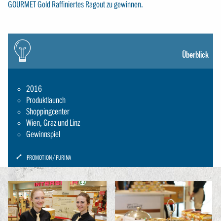
GOURMET Gold Raffiniertes Ragout zu gewinnen.
Icon:
gluehbirne
Überblick
2016
Produktlaunch
Shoppingcenter
Wien, Graz und Linz
Gewinnspiel
ICON:
PROMOTION
PURINA
SCHRAUBENSCHLUESSEL-
SMALL