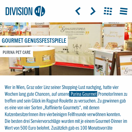
Logo:
GRAP
ICON: ARROW-LEFT
ICON: ARROW-RIGHT
ICON: GRIDO
MEN
Division4
GOURMET GENUSSFESTSPIELE
PURINA PET CARE
Wer in Wien, Graz oder Linz seiner Shopping-Lust nachging, hatte vier
Wochen lang gute Chancen, auf unsere
Purina Gourmet
PromotorInnen zu
treffen und sein Glück im Ragout-Roulette zu versuchen. Zu gewinnen gab
es eine von vier Sorten „Raffinierte Gourmets“, mit denen
KatzenbesitzerInnen ihre vierbeinigen Fellfreunde verwöhnen konnten.
Die besten drei Serviervorschläge wurden mit je einem Gourmet-Dinner im
Wert von 500 Euro belohnt. Zusätzlich gab es 100 Monatsvorräte