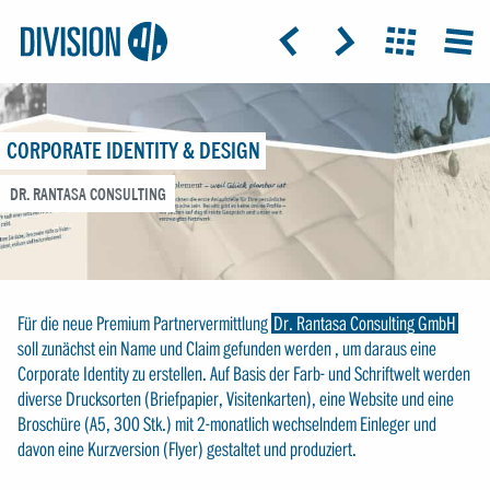
Logo:
GRAP
ICON: ARROW-LEFT
ICON: ARROW-RIGHT
ICON: GRIDO
MEN
Division4
CORPORATE IDENTITY & DESIGN
DR. RANTASA CONSULTING
Für die neue Premium Partnervermittlung
Dr. Rantasa Consulting GmbH
soll zunächst ein Name und Claim gefunden werden , um daraus eine
Corporate Identity zu erstellen. Auf Basis der Farb- und Schriftwelt werden
diverse Drucksorten (Briefpapier, Visitenkarten), eine Website und eine
Broschüre (A5, 300 Stk.) mit 2-monatlich wechselndem Einleger und
davon eine Kurzversion (Flyer) gestaltet und produziert.