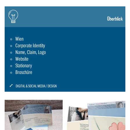
Icon:
gluehbirne
Überblick
Wien
Corporate Identity
Name, Claim, Logo
Website
Stationary
Broschüre
ICON:
DIGITAL & SOCIAL MEDIA
DESIGN
SCHRAUBENSCHLUESSEL-
SMALL