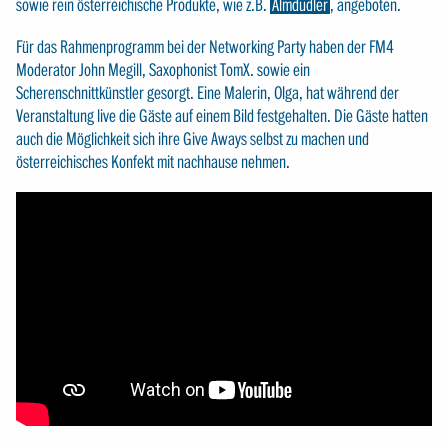
sowie rein österreichische Produkte, wie z.B.
Almdudler
, angeboten.
Für das Rahmenprogramm bei der Networking Party haben der FM4
Moderator John Megill, Saxophonist TomX. sowie ein
Scherenschnittkünstler gesorgt. Eine Malerin, Olga, hat während der
Veranstaltung live die Gäste auf einem Bild festgehalten. Die Gäste hatten
auch die Möglichkeit sich ihre Give Aways selbst zu machen und
österreichisches Konfekt mit nachhause nehmen.