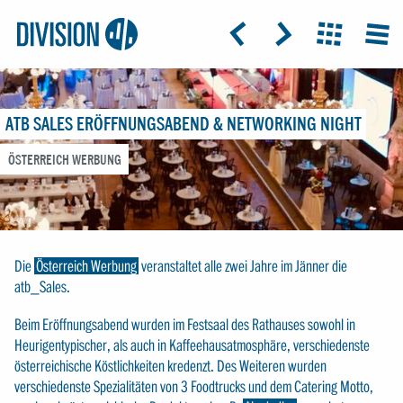
Logo:
GRAP
ICON: ARROW-LEFT
ICON: ARROW-RIGHT
ICON: GRIDO
MEN
Division4
ATB SALES ERÖFFNUNGSABEND & NETWORKING NIGHT
ÖSTERREICH WERBUNG
Die
Österreich Werbung
veranstaltet alle zwei Jahre im Jänner die
atb_Sales.
Beim Eröffnungsabend wurden im Festsaal des Rathauses sowohl in
Heurigentypischer, als auch in Kaffeehausatmosphäre, verschiedenste
österreichische Köstlichkeiten kredenzt. Des Weiteren wurden
verschiedenste Spezialitäten von 3 Foodtrucks und dem Catering Motto,