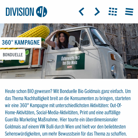
Logo:
GRAP
ICON: ARROW-LEFT
ICON: ARROW-RIGHT
ICON: GRIDO
MEN
Division4
360° KAMPAGNE
BONDUELLE
Heute schon BIO gewesen? Mit Bonduelle Bio Goldmais ganz einfach. Um
das Thema Nachhaltigkeit breit an die Konsumenten zu bringen, starteten
wir eine 360° Kampagne mit unterschiedlichsten Aktivitäten: Out-Of-
Home-Aktivitäten, Social-Media-Aktivitäten, Print und eine auffällige
Guerilla Marketing Maßnahme. Hier tourte ein überdimensionaler
Goldmais auf einem VW Bulli durch Wien und hielt vor den beliebtesten
Sehenswürdigkeiten, um mehr Bewusstsein für das Thema zu schaffen.