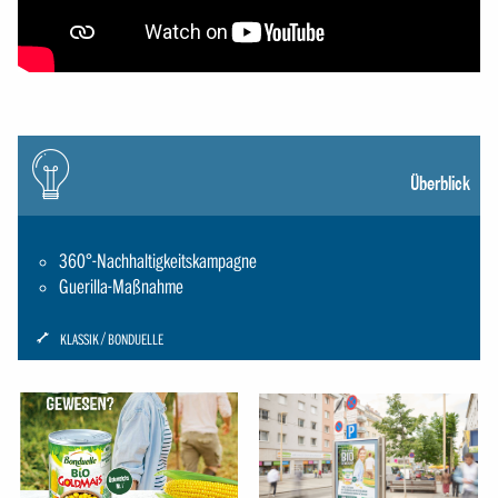
Icon:
gluehbirne
Überblick
360°-Nachhaltigkeitskampagne
Guerilla-Maßnahme
ICON:
KLASSIK
BONDUELLE
SCHRAUBENSCHLUESSEL-
SMALL