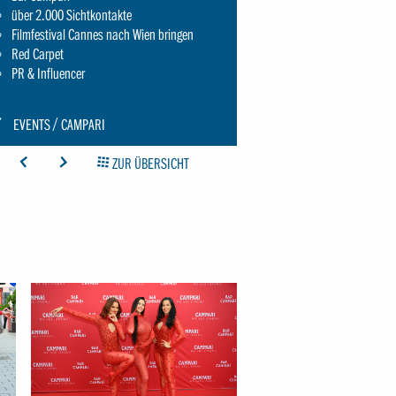
über 2.000 Sichtkontakte
Filmfestival Cannes nach Wien bringen
Red Carpet
PR & Influencer
CON:
EVENTS
CAMPARI
CHRAUBENSCHLUESSEL-
ICON: ARROW-LEFT
ICON: ARROW-RIGHT
ICON: GRIDOVERVIEW
ZUR ÜBERSICHT
MALL