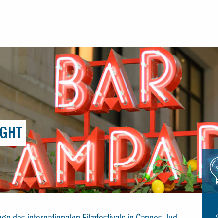
IGHT
Icon
glue
e des internationalen Filmfestivals in Cannes, lud