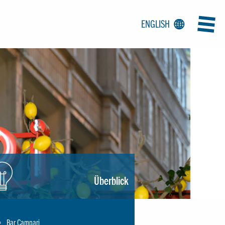
GRAP
ENGLISH
ICON: LANGUAGE
MEN
:
hbirne
Überblick
Bar Campari