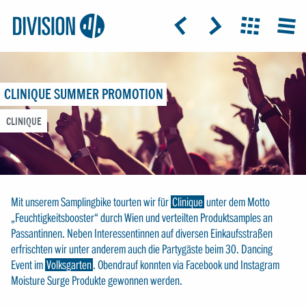
Logo:
GRAP
ICON: ARROW-LEFT
ICON: ARROW-RIGHT
ICON: GRIDO
MEN
Division4
CLINIQUE SUMMER PROMOTION
CLINIQUE
Mit unserem Samplingbike tourten wir für
Clinique
unter dem Motto
„Feuchtigkeitsbooster“ durch Wien und verteilten Produktsamples an
Passantinnen. Neben Interessentinnen auf diversen Einkaufsstraßen
erfrischten wir unter anderem auch die Partygäste beim 30. Dancing
Event im
Volksgarten
. Obendrauf konnten via Facebook und Instagram
Moisture Surge Produkte gewonnen werden.