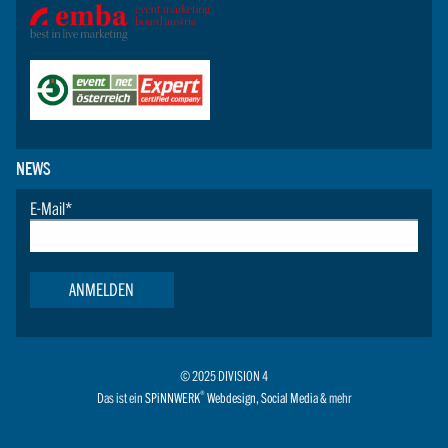
NEWS
E-Mail
*
ANMELDEN
© 2025 DIVISION 4
®
Das ist ein
SPiNNWERK
Webdesign
,
Social Media
& mehr