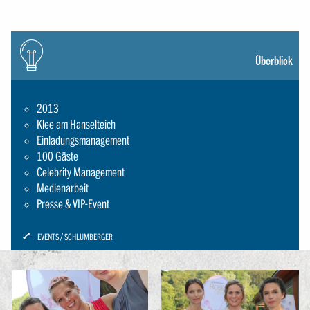
Icon:
gluehbirne
Überblick
2013
Klee am Hanselteich
Einladungsmanagement
100 Gäste
Celebrity Management
Medienarbeit
Presse & VIP-Event
ICON:
EVENTS
SCHLUMBERGER
SCHRAUBENSCHLUESSEL-
SMALL