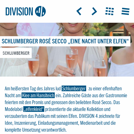
Logo:
GRAP
ICON: ARROW-LEFT
ICON: ARROW-RIGHT
ICON: GRIDO
MEN
Division4
SCHLUMBERGER ROSÉ SECCO „EINE NACHT UNTER ELFEN“
SCHLUMBERGER
Am heißersten Tag des Jahres lud
Schlumberger
zu einer elfenhaften
Nacht am
Klee am Hanslteich
ein. Zahlreiche Gäste aus der Gastronomie
feierten mit den Promis und genossen den beliebten Rosé Secco. Das
Modelabel
„elfenkleid“
präsentierte die aktuelle Kollektion und
verzauberten das Publikum mit seinen Elfen. DIVISION 4 zeichnete für
Idee, Inszenierung, Einladungsmanagement, Medienarbeit und die
komplette Umsetzung verantwortlich.