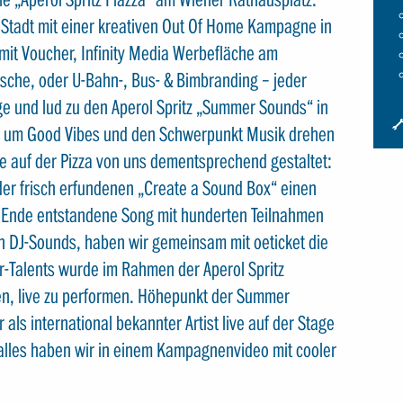
 Stadt mit einer kreativen Out Of Home Kampagne in
 mit Voucher, Infinity Media Werbefläche am
sche, oder U-Bahn-, Bus- & Bimbranding – jeder
ge und lud zu den Aperol Spritz „Summer Sounds“ in
I
und um Good Vibes und den Schwerpunkt Musik drehen
S
e auf der Pizza von uns dementsprechend gestaltet:
S
 der frisch erfundenen „Create a Sound Box“ einen
m Ende entstandene Song mit hunderten Teilnahmen
n DJ-Sounds, haben wir gemeinsam mit oeticket die
-Talents wurde im Rahmen der Aperol Spritz
en, live zu performen. Höhepunkt der Summer
ls international bekannter Artist live auf der Stage
 alles haben wir in einem Kampagnenvideo mit cooler