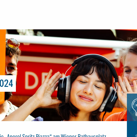
2024
Icon
glue
e „Aperol Spritz Piazza“ am Wiener Rathausplatz.