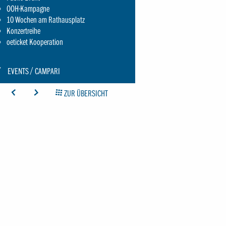
OOH-Kampagne
10 Wochen am Rathausplatz
Konzertreihe
oeticket Kooperation
CON:
EVENTS
CAMPARI
CHRAUBENSCHLUESSEL-
ICON: ARROW-LEFT
ICON: ARROW-RIGHT
ICON: GRIDOVERVIEW
ZUR ÜBERSICHT
MALL