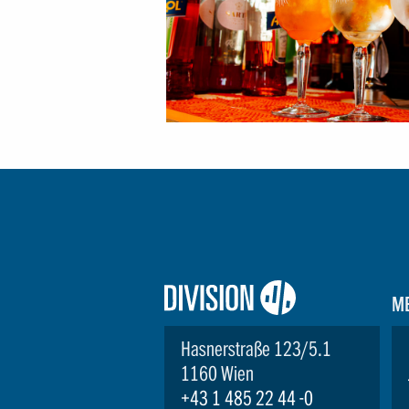
Logo:
M
Division4
Hasnerstraße 123/5.1
1160 Wien
+43 1 485 22 44 -0