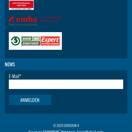
NEWS
E-Mail
*
ANMELDEN
© 2025 DIVISION 4
®
Das ist ein
SPiNNWERK
Webdesign
,
Social Media
& mehr