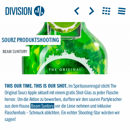
Logo:
GRAP
ICON: ARROW-LEFT
ICON: ARROW-RIGHT
ICON: GRIDO
MEN
Division4
SOURZ PRODUKTSHOOTING
BEAM SUNTORY
THIS OUR TIME. THIS IS OUR SHOT.
Im Spirituosenregal sticht The
Original Sourz Apple aktuell mit einem gratis Shot-Glas zu jeder Flasche
hervor. Um die Aktion zu bewerben, durften wir den sauren Partykracher
aus dem Hause
Beam Suntory
vor die Linse nehmen und inklusive
Flaschenhals – Schmuck ablichten. Ein echter Shooting-Star würden wir
sagen!