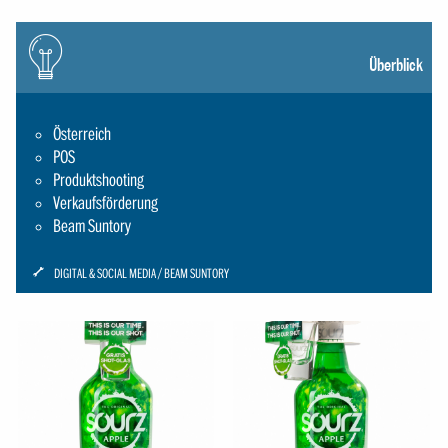
Icon:
gluehbirne
Überblick
Österreich
POS
Produktshooting
Verkaufsförderung
Beam Suntory
ICON:
DIGITAL & SOCIAL MEDIA
BEAM SUNTORY
SCHRAUBENSCHLUESSEL-
SMALL