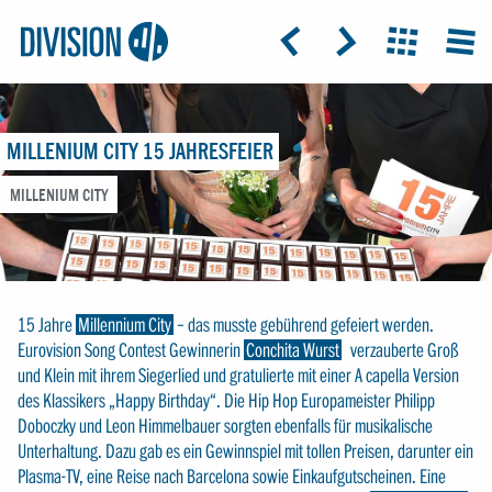
Logo:
GRAP
ICON: ARROW-LEFT
ICON: ARROW-RIGHT
ICON: GRIDO
MEN
Division4
MILLENIUM CITY 15 JAHRESFEIER
MILLENIUM CITY
15 Jahre
Millennium City
– das musste gebührend gefeiert werden.
Eurovision Song Contest Gewinnerin
Conchita Wurst
verzauberte Groß
und Klein mit ihrem Siegerlied und gratulierte mit einer A capella Version
des Klassikers „Happy Birthday“. Die Hip Hop Europameister Philipp
Doboczky und Leon Himmelbauer sorgten ebenfalls für musikalische
Unterhaltung. Dazu gab es ein Gewinnspiel mit tollen Preisen, darunter ein
Plasma-TV, eine Reise nach Barcelona sowie Einkaufgutscheinen. Eine