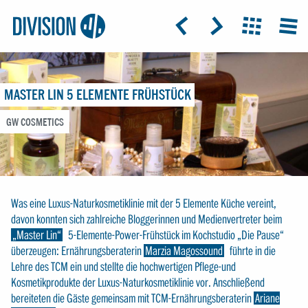
Logo:
GRAP
ICON: ARROW-LEFT
ICON: ARROW-RIGHT
ICON: GRIDO
MEN
Division4
MASTER LIN 5 ELEMENTE FRÜHSTÜCK
GW COSMETICS
Was eine Luxus-Naturkosmetiklinie mit der 5 Elemente Küche vereint,
davon konnten sich zahlreiche Bloggerinnen und Medienvertreter beim
„Master Lin“
5-Elemente-Power-Frühstück im Kochstudio „Die Pause“
überzeugen: Ernährungsberaterin
Marzia Magossound
führte in die
Lehre des TCM ein und stellte die hochwertigen Pflege-und
Kosmetikprodukte der Luxus-Naturkosmetiklinie vor. Anschließend
bereiteten die Gäste gemeinsam mit TCM-Ernährungsberaterin
Ariane