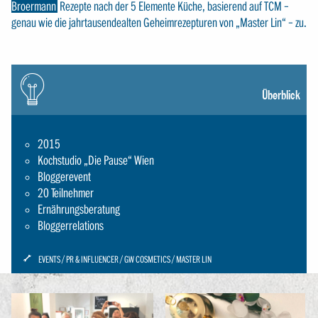
Broermann
Rezepte nach der 5 Elemente Küche, basierend auf TCM –
genau wie die jahrtausendealten Geheimrezepturen von „Master Lin“ – zu.
Icon:
gluehbirne
Überblick
2015
Kochstudio „Die Pause“ Wien
Bloggerevent
20 Teilnehmer
Ernährungsberatung
Bloggerrelations
ICON:
EVENTS
PR & INFLUENCER
GW COSMETICS
MASTER LIN
SCHRAUBENSCHLUESSEL-
SMALL