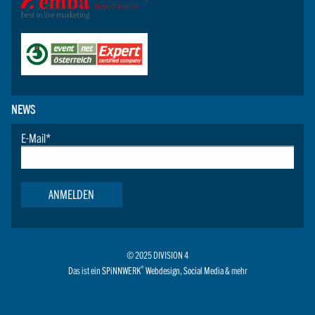
NEWS
E-Mail
*
ANMELDEN
© 2025 DIVISION 4
®
Das ist ein
SPiNNWERK
Webdesign
,
Social Media
& mehr