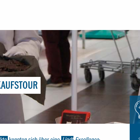
KAUFSTOUR
Icon
glue
kte
konnten sich über eine
Lindt
Excellence
-