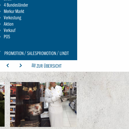
4 Bundesländer
Merkur Markt
Verkostung
Aktion
Verkauf
POS
CON:
PROMOTION
SALESPROMOTION
LINDT
CHRAUBENSCHLUESSEL-
ICON: ARROW-LEFT
ICON: ARROW-RIGHT
ICON: GRIDOVERVIEW
ZUR ÜBERSICHT
MALL