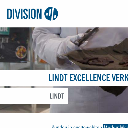
Logo:
Division4
LINDT EXCELLENCE VER
LINDT
Kunden in ausgewählten
Merkur-Mär