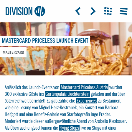
Logo:
GRAP
ICON: ARROW-LEFT
ICON: ARROW-RIGHT
ICON: GRIDO
MEN
Division4
MASTERCARD PRICELESS LAUNCH EVENT
MASTERCARD
Anlässlich des Launch-Events von
Mastercard Priceless Austria
wurden
300 exklusive Gäste ins
Gartenpalais Liechtenstein
geladen und darüber
österreichweit berichtet! Es gab zahlreiche
Experiences
zu Bestaunen,
wie eine Lesung von Miguel Herz-Kestranek, ein Konzert von Barbara
Helfgott und eine Benefiz-Galerie von Starfotografin Inge Prader.
Moderiert wurde dieser außergewöhnliche Abend von Arabella Kiesbauer.
Als Überraschungsact kamen die
Flying Steps
live on Stage mit einer