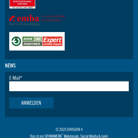
NEWS
E-Mail
*
ANMELDEN
© 2025 DIVISION 4
®
Das ist ein
SPiNNWERK
Webdesign
,
Social Media
& mehr