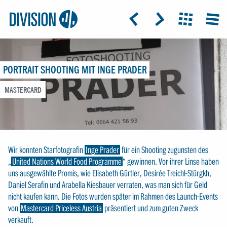
Logo:
GRAP
ICON: ARROW-LEFT
ICON: ARROW-RIGHT
ICON: GRIDO
MEN
Division4
PORTRAIT SHOOTING MIT INGE PRADER
MASTERCARD
Wir konnten Starfotografin
Inge Prader
für ein Shooting zugunsten des
„
United Nations World Food Programme
“ gewinnen. Vor ihrer Linse haben
uns ausgewählte Promis, wie Elisabeth Gürtler, Desirée Treichl-Stürgkh,
Daniel Serafin und Arabella Kiesbauer verraten, was man sich für Geld
nicht kaufen kann. Die Fotos wurden später im Rahmen des Launch-Events
von
Mastercard Priceless Austria
präsentiert und zum guten Zweck
verkauft.