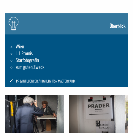
Icon:
gluehbirne
Überblick
Wien
11 Promis
Starfotografin
zum guten Zweck
ICON:
PR & INFLUENCER
HIGHLIGHTS
MASTERCARD
SCHRAUBENSCHLUESSEL-
SMALL