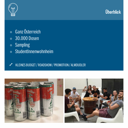
Icon:
gluehbirne
Überblick
Ganz Österreich
30.000 Dosen
Sampling
StudentInnenwohnheim
ICON:
KLEINES BUDGET
ROADSHOW
PROMOTION
ALMDUDLER
SCHRAUBENSCHLUESSEL-
SMALL