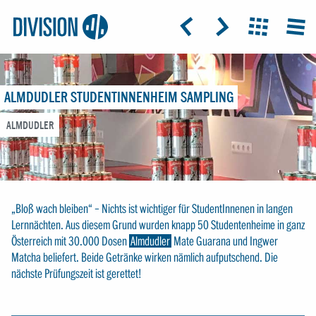
Logo:
GRAP
ICON: ARROW-LEFT
ICON: ARROW-RIGHT
ICON: GRIDO
MEN
Division4
ALMDUDLER STUDENTINNENHEIM SAMPLING
ALMDUDLER
„Bloß wach bleiben“ – Nichts ist wichtiger für StudentInnenen in langen
Lernnächten. Aus diesem Grund wurden knapp 50 Studentenheime in ganz
Österreich mit 30.000 Dosen
Almdudler
Mate Guarana und Ingwer
Matcha beliefert. Beide Getränke wirken nämlich aufputschend. Die
nächste Prüfungszeit ist gerettet!