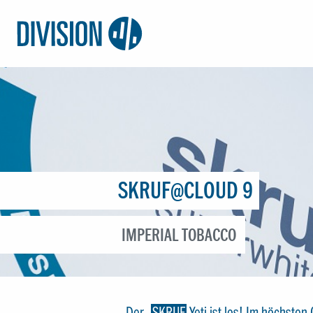
Logo:
Division4
SKRUF@CLOUD 9
IMPERIAL TOBACCO
Der
SKRUF
Yeti ist los! Im höchsten