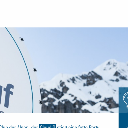
Icon
glue
 Club der Alpen, der
Cloud 9
stieg eine fette Party