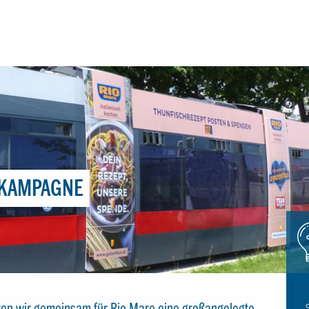
 KAMPAGNE
Icon
glue
ten wir gemeinsam für Rio Mare eine großangelegte,