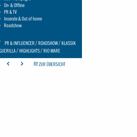
On- & Offline
PR & TV
Inserate & Out of home
Roadshow
CON:
PR & INFLUENCER
ROADSHOW
KLASSIK
CHRAUBENSCHLUESSEL-
GUERILLA
HIGHLIGHTS
RIO MARE
MALL
ICON: ARROW-LEFT
ICON: ARROW-RIGHT
ICON: GRIDOVERVIEW
ZUR ÜBERSICHT