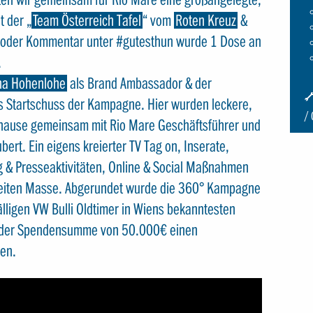
t der „
Team Österreich Tafel
“ vom
Roten Kreuz
&
g oder Kommentar unter #gutesthun wurde 1 Dose an
.
na Hohenlohe
als Brand Ambassador & der
I
als Startschuss der Kampagne. Hier wurden leckere,
S
uhause gemeinsam mit Rio Mare Geschäftsführer und
S
ert. Ein eigens kreierter TV Tag on, Inserate,
g & Presseaktivitäten, Online & Social Maßnahmen
breiten Masse. Abgerundet wurde die 360° Kampagne
lligen VW Bulli Oldtimer in Wiens bekanntesten
an der Spendensumme von 50.000€ einen
ben.