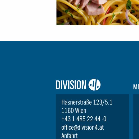
Logo:
M
Division4
Hasnerstraße 123/5.1
1160 Wien
+43 1 485 22 44 -0
office@division4.at
Anfahrt