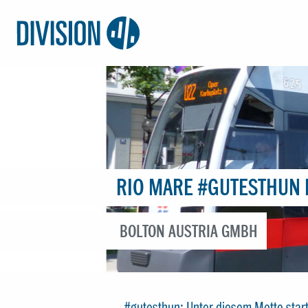
Logo:
Division4
RIO MARE #GUTESTHUN
BOLTON AUSTRIA GMBH
#gutesthun: Unter diesem Motto star