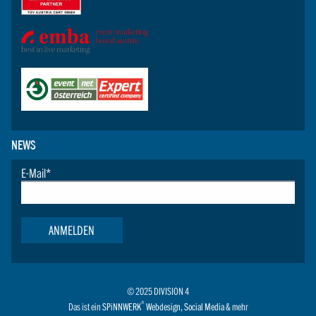
NEWS
E-Mail
*
ANMELDEN
© 2025 DIVISION 4
®
Das ist ein
SPiNNWERK
Webdesign
,
Social Media
& mehr