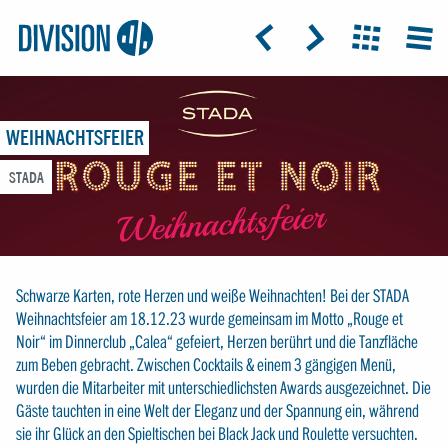
Logo:
GRAP
ICON: ARROW-LEFT
ICON: ARROW-RIGHT
ICON: GRIDO
MEN
Division4
WEIHNACHTSFEIER
STADA
Schwarze Karten, rote Herzen und weiße Weihnachten! Bei der STADA
Weihnachtsfeier am 18.12.23 wurde gemeinsam im Motto „Rouge et
Noir“ im Dinnerclub „Calea“ gefeiert, Herzen berührt und die Tanzfläche
zum Beben gebracht. Zwischen Cocktails & einem 3 gängigen Menü,
wurden die Mitarbeiter mit unterschiedlichsten Awards ausgezeichnet. Die
Gäste tauchten in eine Welt der Eleganz und der Spannung ein, während
sie ihr Glück an den Spieltischen bei Black Jack und Roulette versuchten.