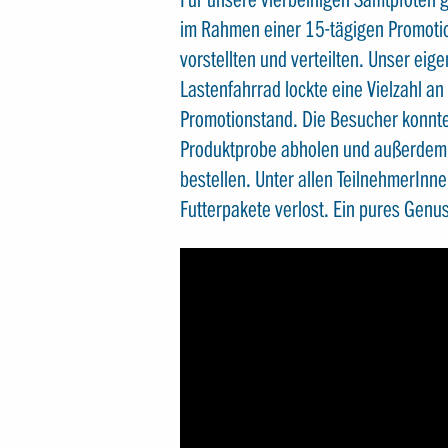
im Rahmen einer 15-tägigen Promotio
vorstellten und verteilten. Unser e
Lastenfahrrad lockte eine Vielzahl a
Promotionstand. Die Besucher konnten
Produktprobe abholen und außerdem e
bestellen. Unter allen TeilnehmerIn
Futterpakete verlost. Ein pures Genu