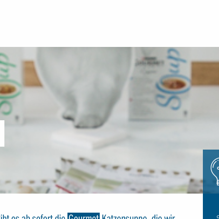
Icon
glue
ibt es ab sofort die
Gourmet
Katzensuppe, die wir