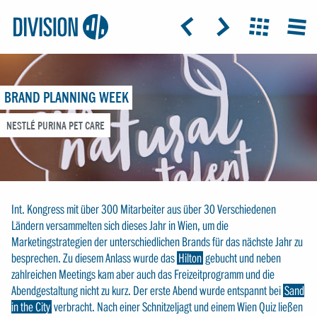
Logo:
GRAP
ICON: ARROW-LEFT
ICON: ARROW-RIGHT
ICON: GRIDO
MEN
Division4
BRAND PLANNING WEEK
NESTLÉ PURINA PET CARE
Int. Kongress mit über 300 Mitarbeiter aus über 30 Verschiedenen
Ländern versammelten sich dieses Jahr in Wien, um die
Marketingstrategien der unterschiedlichen Brands für das nächste Jahr zu
besprechen. Zu diesem Anlass wurde das
Hilton
gebucht und neben
zahlreichen Meetings kam aber auch das Freizeitprogramm und die
Abendgestaltung nicht zu kurz. Der erste Abend wurde entspannt bei
Sand
in the City
verbracht. Nach einer Schnitzeljagt und einem Wien Quiz ließen