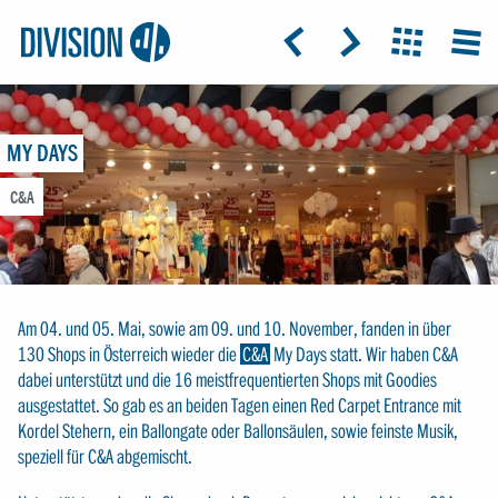
Logo:
GRAP
ICON: ARROW-LEFT
ICON: ARROW-RIGHT
ICON: GRIDO
MEN
Division4
MY DAYS
C&A
Am 04. und 05. Mai, sowie am 09. und 10. November, fanden in über
130 Shops in Österreich wieder die
C&A
My Days statt. Wir haben C&A
dabei unterstützt und die 16 meistfrequentierten Shops mit Goodies
ausgestattet. So gab es an beiden Tagen einen Red Carpet Entrance mit
Kordel Stehern, ein Ballongate oder Ballonsäulen, sowie feinste Musik,
speziell für C&A abgemischt.