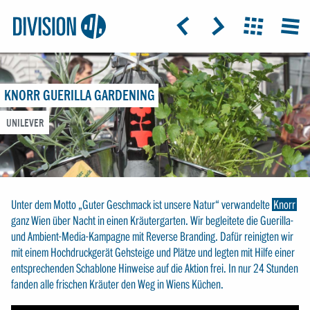
Logo:
GRAP
ICON: ARROW-LEFT
ICON: ARROW-RIGHT
ICON: GRIDO
MEN
Division4
KNORR GUERILLA GARDENING
UNILEVER
Unter dem Motto „Guter Geschmack ist unsere Natur“ verwandelte
Knorr
ganz Wien über Nacht in einen Kräutergarten. Wir begleitete die Guerilla-
und Ambient-Media-Kampagne mit Reverse Branding. Dafür reinigten wir
mit einem Hochdruckgerät Gehsteige und Plätze und legten mit Hilfe einer
entsprechenden Schablone Hinweise auf die Aktion frei. In nur 24 Stunden
fanden alle frischen Kräuter den Weg in Wiens Küchen.