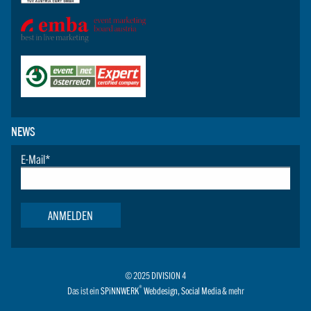
NEWS
E-Mail
*
ANMELDEN
© 2025 DIVISION 4
®
Das ist ein
SPiNNWERK
Webdesign
,
Social Media
& mehr