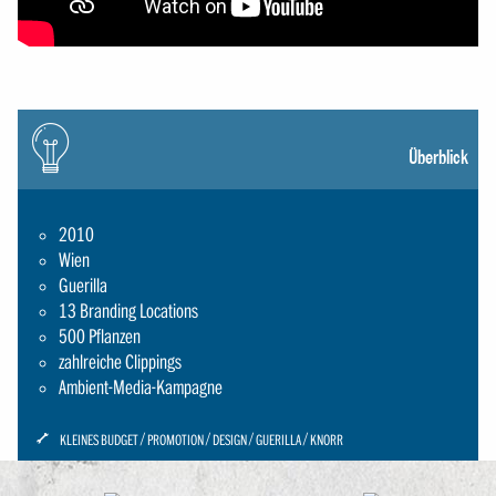
Icon:
gluehbirne
Überblick
2010
Wien
Guerilla
13 Branding Locations
500 Pflanzen
zahlreiche Clippings
Ambient-Media-Kampagne
ICON:
KLEINES BUDGET
PROMOTION
DESIGN
GUERILLA
KNORR
SCHRAUBENSCHLUESSEL-
SMALL