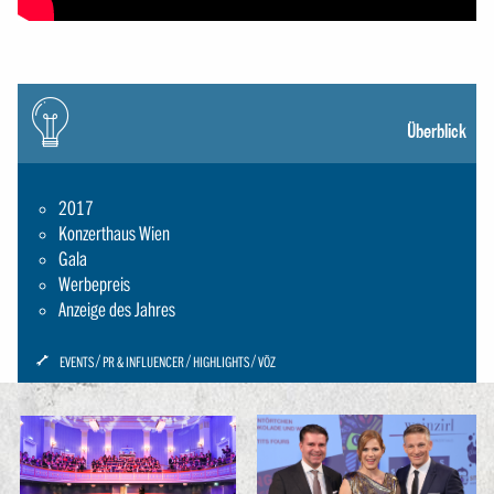
Icon:
gluehbirne
Überblick
2017
Konzerthaus Wien
Gala
Werbepreis
Anzeige des Jahres
ICON:
EVENTS
PR & INFLUENCER
HIGHLIGHTS
VÖZ
SCHRAUBENSCHLUESSEL-
SMALL