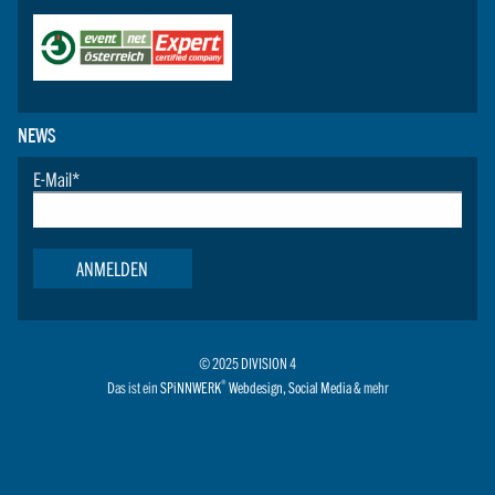
NEWS
E-Mail
*
ANMELDEN
© 2025 DIVISION 4
®
Das ist ein
SPiNNWERK
Webdesign
,
Social Media
& mehr