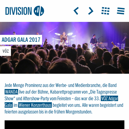
Logo:
GRAP
ICON: ARROW-LEFT
ICON: ARROW-RIGHT
ICON: GRIDO
MEN
Division4
ADGAR GALA 2017
VÖZ
Jede Menge Prominenz aus der Werbe- und Medienbranche, die Band
WANDA
live auf der Bühne, Kabarettprogramm von „Die Tagespresse
Show“ und Aftershow-Party vom Feinsten – das war die 33.
VÖZ Adgar
Gala
im
Wiener Konzerthaus
begleitet von uns. Alle waren begeistert und
feierten ausgelassen bis in die frühen Morgenstunden.