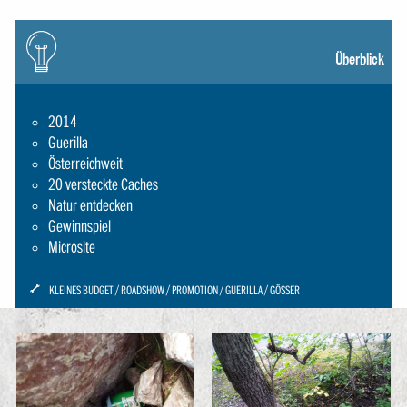
Icon:
gluehbirne
Überblick
2014
Guerilla
Österreichweit
20 versteckte Caches
Natur entdecken
Gewinnspiel
Microsite
ICON:
KLEINES BUDGET
ROADSHOW
PROMOTION
GUERILLA
GÖSSER
SCHRAUBENSCHLUESSEL-
SMALL