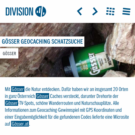
Logo:
GRAP
ICON: ARROW-LEFT
ICON: ARROW-RIGHT
ICON: GRIDO
MEN
Division4
GÖSSER GEOCACHING SCHATZSUCHE
GÖSSER
Mit
Gösser
die Natur entdecken. Dafür haben wir an insgesamt 20 Orten
in ganz Österreich
Gösser
Caches versteckt, darunter Drehorte der
Gösser
-TV-Spots, schöne Wanderrouten und Naturschauplätze. Alle
Informationen zum Geocaching-Gewinnspiel mit GPS Koordinaten und
einer Eingabemöglichkeit für die gefundenen Codes lieferte eine Microsite
auf
Gösser.at
.