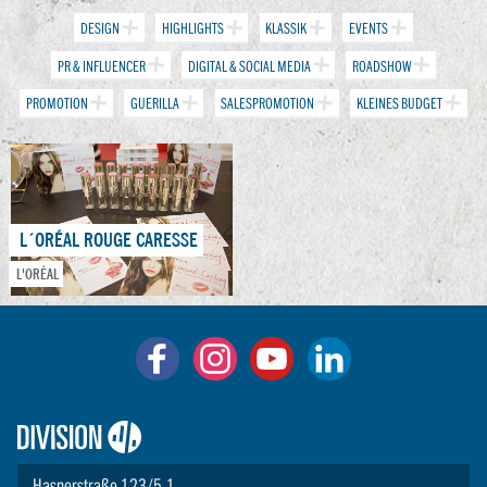
DESIGN
HIGHLIGHTS
KLASSIK
EVENTS
PR & INFLUENCER
DIGITAL & SOCIAL MEDIA
ROADSHOW
PROMOTION
GUERILLA
SALESPROMOTION
KLEINES BUDGET
L´ORÉAL ROUGE CARESSE
L'ORÉAL
Logo:
Division4
Hasnerstraße 123/5.1