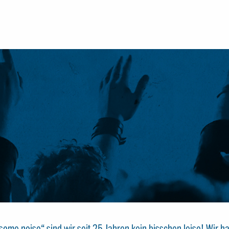
e noise“ sind wir seit 25 Jahren kein bisschen leise! Wir hab