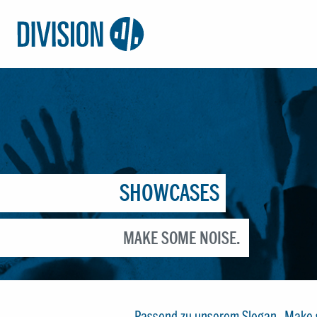
Logo:
Division4
SHOWCASES
MAKE SOME NOISE.
Passend zu unserem Slogan „Make som