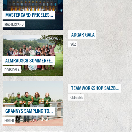
MASTERCARD PRICELESS LAUNCH EVENT
MASTERCARD
ADGAR GALA
VÖZ
ALMRAUSCH SOMMERFEST 2018
DIVISION 4
TEAMWORKSHOP SALZBURG
CELGENE
GRANNYS SAMPLING TOUR
EGGER
SCHAUFENSTER & FLOWER POP UP STORE