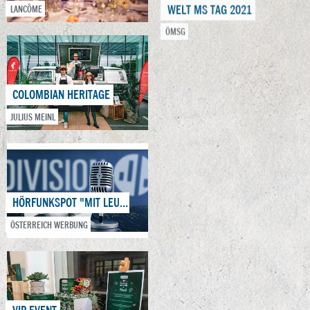
ÖMSG
LANCÔME
WERBESPOT
COLOMBIAN HERITAGE
GWC
JULIUS MEINL
X-MAS SCHAUFENSTER
HÖRFUNKSPOT "MIT LEUCHTENDEN AUGEN"
GERNGROSS
ÖSTERREICH WERBUNG