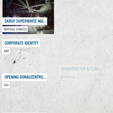
GERNGROSS
SKRUF SUPERWHITE NIGHT
IMPERIAL TOBACCO
PORTRAIT SHOOTING MIT INGE PRADER
MASTERCARD
CORPORATE IDENTITY
AMZ
PRICELESS BLOGGER-DINNER
OPENING DONAUZENTRUM
MASTERCARD
C&A
REOPENING ERLACHGASSE