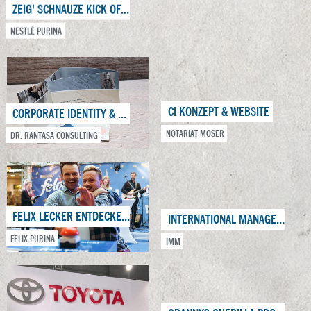
ZEIG' SCHNAUZE KICK OFF EVENT
C&A
NESTLÉ PURINA
CI KONZEPT & WEBSITE
CORPORATE IDENTITY & DESIGN
NOTARIAT MOSER
DR. RANTASA CONSULTING
FELIX LECKER ENTDECKER WOCHEN 2018
INTERNATIONAL MANAGEMENT MEETING
FELIX PURINA
IMM