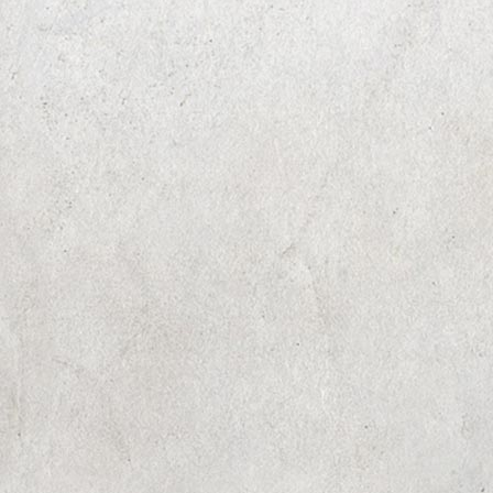
BEAM CAREPACKAGE
BEAM SUNTORY
KWP MITARBEITERINNEN EVENT
KWP - HÄUSER ZUM LEBEN
GRANNY'S BLINDVERKOSTUNG
GRANNY'S
CASSEGRAIN THEKENDISPLAY
CASSEGRAIN