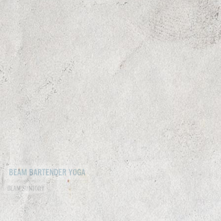
BEAM BARTENDER YOGA
BENEFUL KAMPAGNE WIR ZWEI SIND DAS BESTE TEAM
BEAM SUNTORY
PURINA
CHIESI MEETING & NIGHTRACE SCHLADMING 2020
STIEGL HELL VERKOSTUNGSTOUR
CHIESI
STIEGL
RIO MARE SOCIAL CAMPAIGN #STAYHOMEWITHRIOMARE
PURINA ZEIG SCHNAUZE 5.0
RIO MARE
PURINA