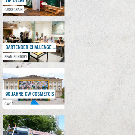
VIP EVENT
CASSEGRAIN
BARTENDER CHALLENGE 2021
360° KAMPAGNE
BEAM SUNTORY
CASSEGRAIN
90 JAHRE GW COSMETCIS
70 JAHRE ÖSTERREICHISCHES WÖRTERBUCH
GWC
ÖBV