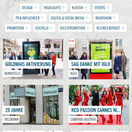
DESIGN
HIGHLIGHTS
KLASSIK
EVENTS
PR & INFLUENCER
DIGITAL & SOCIAL MEDIA
ROADSHOW
PROMOTION
GUERILLA
SALESPROMOTION
KLEINES BUDGET
GOLDMAIS AKTIVIERUNG
SAG DANKE MIT IGLO
BONDUELLE
IGLO
25 JAHRE
RED PASSION CANNES NIGHT
FIELMANN
CAMPARI AUSTRIA