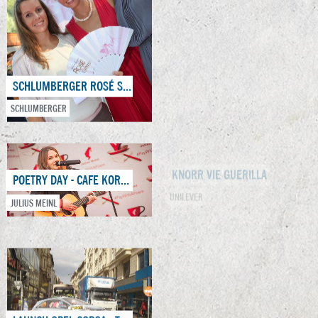
KOTÁNYI GRILLSPASS
SCHLUMBERGER ROSÉ SECCO „EINE NACHT UNTER ELFEN“
KOTANYI
SCHLUMBERGER
POETRY DAY - CAFE KORB 2016
JULIUS MEINL
NIVEA ANGEL STAR
BEIERSDORF
LAUNCH OPEL CORSA - TEASER & AUFLÖSUNG
OPEL